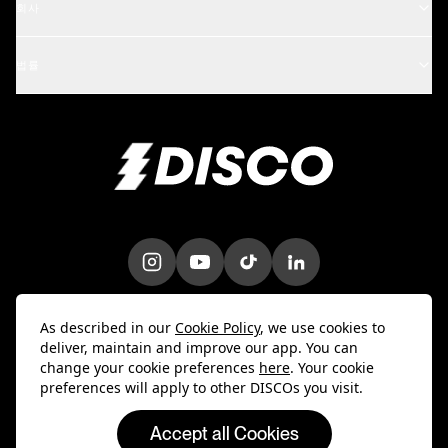
회사
아티스트
DISCO 스쿨
업데이트 내역
A&R 및 매니지먼트
법률
iOS 모바일 앱
채용 정보
기업
이용약관
Android 모바일 앱
블로그
마케팅 및 프로모션
개인정보처리방침
대량 업로더
고객 이야기
지식재산권
문의하기
내 정보 판매 금지
Trust & Security
DPA
As described in our
Cookie Policy
, we use cookies to
deliver, maintain and improve our app. You can
change your cookie preferences
here
. Your cookie
preferences will apply to other DISCOs you visit.
Accept all Cookies