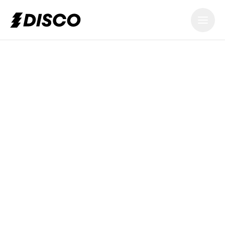
DISCO
음악이 살고,
일하고, 움직
이는 곳
올인원 음악 관리 플랫폼. 음악이 더 멀리, 더 빠