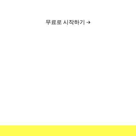
르게 뻗어나가도록 돕습니다.
무료로 시작하기 →
신용카드가 필요하지 않습니다
전 세계 수많은 음악 및 미디어 팀이 신뢰합니다